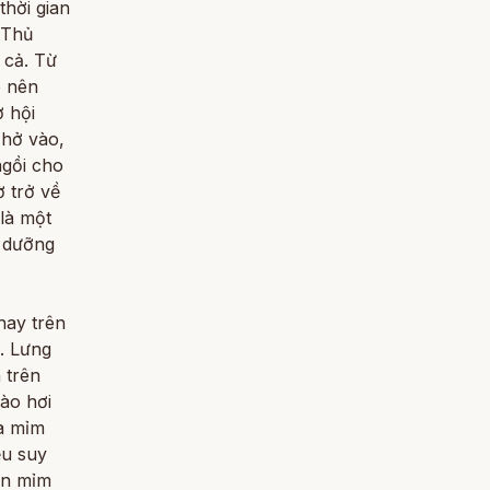
hời gian
 Thủ
 cả. Từ
o nên
ơ hội
Thở vào,
ngồi cho
ờ trở về
 là một
i dưỡng
hay trên
. Lưng
 trên
ào hơi
ta mỉm
ều suy
cần mỉm