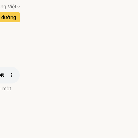
ếng Việt
 dường
Không có trang phù hợp — hộp thoại xác nhận 
Không có trang phù hợp — hộp thoại xác nhận 
an Nha
Không có trang phù hợp — hộp thoại xác nhận 
Đào Nha
Không có trang phù hợp — hộp thoại xác nhận 
ó một