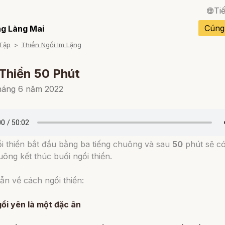
Ti
English / Tiếng Anh
Cúng
g Làng Mai
Tập
Thiền Ngồi Im Lặng
Français / Tiếng Pháp
Español / Tiếng Tây B
Thiền 50 Phút
Deutsch / Tiếng Đức
háng 6 năm 2022
Italiano / Tiếng Ý
Português / Tiếng Bồ 
i thiền bắt đầu bằng ba tiếng chuông và sau
50
phút sẽ c
ภาษาไทย / Tiếng Thái
uông kết thúc buổi ngồi thiền.
dẫn về cách ngồi thiền:
ồi yên là một đặc ân