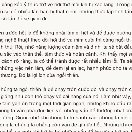
u dàng kéo ý thức trở về hơi thở mỗi khi bị xao lãng. Trong
ền sẽ có nhiều lần bạn bị thất niệm, nhưng thực tập tinh tấ
n số lần đó sẽ giảm đi.
ền trước hết là để không phải làm gì hết và để được buông 
 nghệ thuật theo dõi hơi thở và mỉm cười thì càng ngồi th
ch thú. Rồi, nhờ năng lượng của niệm và định, ta sẽ bắt đầ
u sắc vào thân thể, tâm thức và hoàn cảnh. Khi thấy mọi s
 cách rõ ràng, ta có thể tránh được rất nhiều lầm lỗi. Ta s
những việc nên làm, để đem lại an lạc, hạnh phúc cho ta 
 thương. Đó là lợi ích của ngồi thiền.
chúng ta ngồi thiền là để chạy trốn cuộc đời và chạy trốn 
, giống như con thỏ chạy về cái hang của nó. Làm như vậy
ể tạm yên ổn trong một thời gian ngắn, nhưng khi ló đầu ra
húng ta vẫn phải đối diện với những vấn đề thường nhật c
hường. Giống như khi chúng ta tu hành xác, chúng ta mệt 
ởng là chúng ta chẳng còn vấn đề gì nữa hết. Nhưng khi c
c hồi và sinh khí trở lại thì những vấn đề kia cũng trở về t