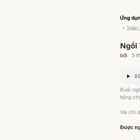
Ứng dụn
Thiền 
Ngồi 
bởi
5 t
Buổi ngồ
tiếng ch
Vài chỉ 
Được ng