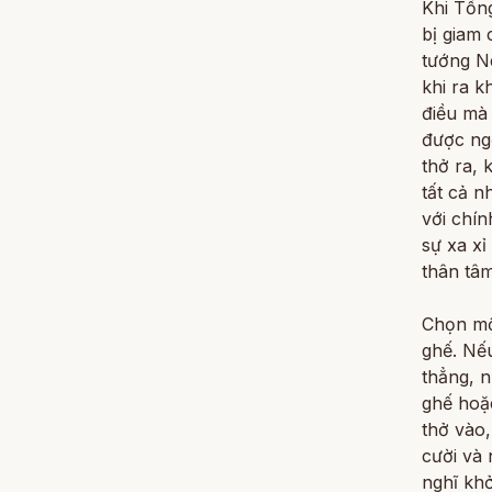
Khi Tổn
bị giam
tướng Ne
khi ra k
điều mà 
được ngồ
thở ra,
tất cả n
với chín
sự xa xỉ
thân tâm
Chọn một
ghế. Nếu
thẳng, n
ghế hoặ
thở vào,
cười và
nghĩ khở