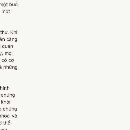
 một buổi
n một
thư. Khi
iền càng
u quán
ự, mọi
ẽ có cơ
và những
chính
, chúng
 khỏi
ủa chúng
nhoài và
ơ thể
heo.