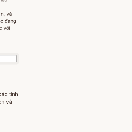
ặn, và
ệc đang
c với
các tính
ch và