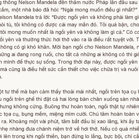
g thống Nelson Mandela đến thăm nước Pháp lần đầu sau t
 cầm, một nhà báo đã hỏi: “Ngài mong muốn điều gì nhất?”
lson Mandela trả lời: “Được ngồi yên và không phải làm gì
hỏi tù, tôi không có được cái may mắn đó. Tôi quá bận, ch
tôi mong muốn nhất là ngồi yên và không làm gì cả.” Có c
i yên và thưởng thức hơi thở vào ra là điều rất tuyệt vời. 
 không có gì khó khăn. Mời bạn ngồi cho Nelson Mandela, 
hững ai đang rong ruổi, cho tất cả những ai không có thì gi
h mình để thực sự sống. Trong thời đại này, được ngồi yên
 mà cũng là điều hết sức cần thiết cho việc chữa trị và nuô
.
 tư thế mà bạn cảm thấy thoải mái nhất, ngồi trên tọa cụ 
 ngồi trên ghế thì đặt cả hai lòng bàn chân xuống sàn nhà
hưng không cứng. Buông thư hoàn toàn, ngồi thật tự nhiên
c tọa cụ, bụng mềm, miệng mỉm cười. Chú tâm hoàn toàn v
 ra. Khoảng một vài phút, tâm bắt đầu bị xao lãng, khi ấy 
 nhẹ nhàng đưa chánh niệm trở về hơi thở. Nếu có quá nhi
i lên trong khi ngồi thiền, bạn đừng lo lắng, bực bội, chỉ 