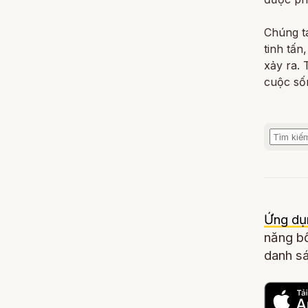
Chúng ta
tinh tấn
xảy ra. 
cuộc số
Ứng dụ
năng bổ
danh sá