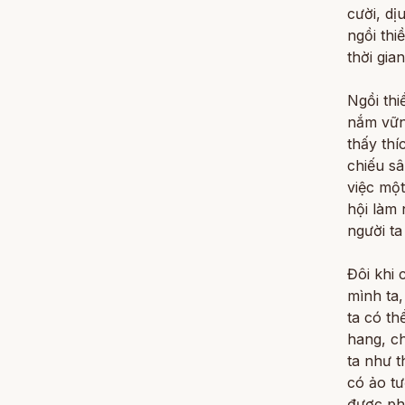
cười, dị
ngồi thi
thời gia
Ngồi thi
nắm vững
thấy thí
chiếu sâ
việc một
hội làm 
người ta
Đôi khi 
mình ta
ta có th
hang, c
ta như t
có ảo tư
được phụ