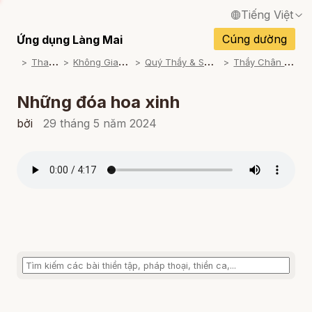
Tiếng Việt
English / Tiếng Anh
Cúng dường
Ứng dụng Làng Mai
T
ham khảo
K
hông Gian Thiền Ca
Q
uý Thầy & Sư cô trình bày
T
hầy Chân Pháp Thiên
Français / Tiếng Pháp
Español / Tiếng Tây Ban Nha
Những đóa hoa xinh
Deutsch / Tiếng Đức
bởi
29 tháng 5 năm 2024
Italiano / Tiếng Ý
Português / Tiếng Bồ Đào Nha
ภาษาไทย / Tiếng Thái