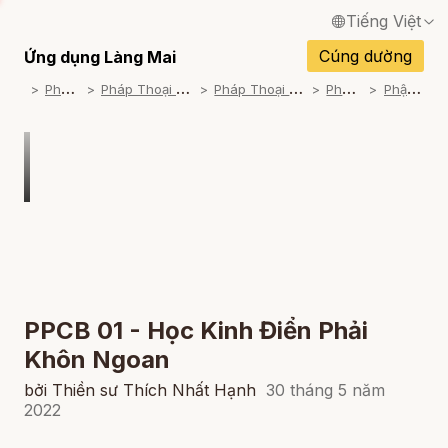
Tiếng Việt
English / Tiếng Anh
Cúng dường
Ứng dụng Làng Mai
P
háp Thoại
P
háp Thoại Thiền Sư Thích Nhất Hạnh
P
háp Thoại Theo Bộ An Cư Kiết Đông
P
háp Thoại Video
P
hật Pháp Căn Bản
Français / Tiếng Pháp
Español / Tiếng Tây Ban Nha
Deutsch / Tiếng Đức
Italiano / Tiếng Ý
Português / Tiếng Bồ Đào Nha
ภาษาไทย / Tiếng Thái
PPCB 01 - Học Kinh Điển Phải
Khôn Ngoan
bởi Thiền sư Thích Nhất Hạnh
30 tháng 5 năm
2022