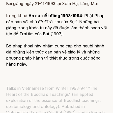
Bài giảng ngày 21-11-1993 tại Xóm Hạ, Làng Mai
trong khoá
An cư kiết đông 1993-1994
: Phật Pháp
căn bản với chủ đề “Trái tim của Bụt”. Những bài
giảng trong khóa tu này đã được làm thành sách với
tựa đề
Trái tim của Bụt
(1997).
Bộ pháp thoại này nhằm cung cấp cho người hành
giả những kiến thức căn bản về giáo lý và những
phương pháp hành trì thiết thực trong cuộc sống
hàng ngày.
Talks in Vietnamese from Winter 1993-94: “The
Heart of the Buddha’s Teachings” (an applied
exploration of the essence of Buddhist teachings,
epistemology and ontology). Published in
Vietnamese: Trái Tim Của Bụt (1997), and in English: