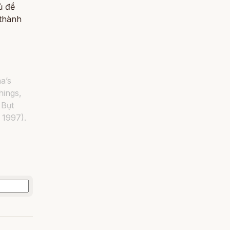
ủ đề
 thành
a’s
hings,
 Bụt
 1997).