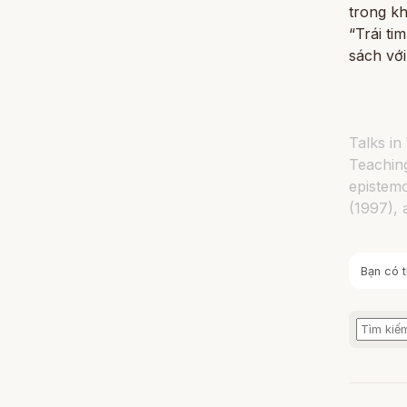
trong k
“Trái ti
sách với
Talks in
Teaching
epistemo
(1997), 
Bạn có t