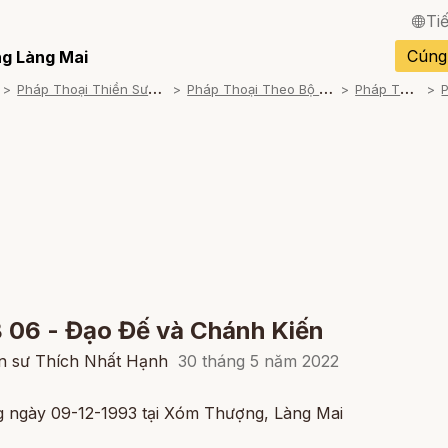
Ti
English / Tiếng Anh
Cúng
g Làng Mai
P
háp Thoại Thiền Sư Thích Nhất Hạnh
P
háp Thoại Theo Bộ An Cư Kiết Đông
P
háp Thoại Video
Français / Tiếng Pháp
Español / Tiếng Tây B
Deutsch / Tiếng Đức
Italiano / Tiếng Ý
Português / Tiếng Bồ 
ภาษาไทย / Tiếng Thái
 06 - Đạo Đế và Chánh Kiến
ền sư Thích Nhất Hạnh
30 tháng 5 năm 2022
ng ngày 09-12-1993 tại Xóm Thượng, Làng Mai