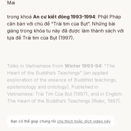
Mai
trong khoá
An cư kiết đông 1993-1994
: Phật Pháp
căn bản với chủ đề “Trái tim của Bụt”. Những bài
giảng trong khóa tu này đã được làm thành sách với
tựa đề Trái tim của Bụt (1997).
Talks in Vietnamese from
Winter 1993-94:
“The
Heart of the Buddha’s Teachings” (an applied
exploration of the essence of Buddhist teachings,
epistemology and ontology). Published in
Vietnamese: Trái Tim Của Bụt (1997), and in English:
The Heart of the Buddha’s Teachings (Rider, 1997).
Bạn có thể giúp chúng tôi
chú thích hoặc dịch video này