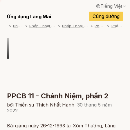
Tiếng Việt
English / Tiếng Anh
Cúng dường
Ứng dụng Làng Mai
P
háp Thoại
P
háp Thoại Thiền Sư Thích Nhất Hạnh
P
háp Thoại Theo Bộ An Cư Kiết Đông
P
háp Thoại Video
P
hật Pháp Căn Bản
Français / Tiếng Pháp
Español / Tiếng Tây Ban Nha
Deutsch / Tiếng Đức
Italiano / Tiếng Ý
Português / Tiếng Bồ Đào Nha
ภาษาไทย / Tiếng Thái
PPCB 11 - Chánh Niệm, phần 2
bởi Thiền sư Thích Nhất Hạnh
30 tháng 5 năm
2022
Bài giảng ngày 26-12-1993 tại Xóm Thượng, Làng