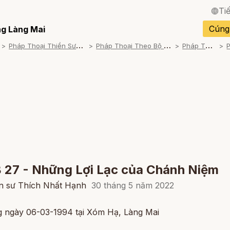
Ti
English / Tiếng Anh
Cúng
g Làng Mai
P
háp Thoại Thiền Sư Thích Nhất Hạnh
P
háp Thoại Theo Bộ An Cư Kiết Đông
P
háp Thoại Video
Français / Tiếng Pháp
Español / Tiếng Tây B
Deutsch / Tiếng Đức
Italiano / Tiếng Ý
Português / Tiếng Bồ 
ภาษาไทย / Tiếng Thái
 27 - Những Lợi Lạc của Chánh Niệm
ền sư Thích Nhất Hạnh
30 tháng 5 năm 2022
ng ngày 06-03-1994 tại Xóm Hạ, Làng Mai