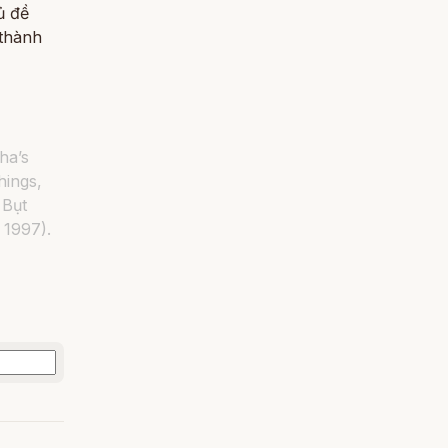
ủ đề
 thành
ha’s
hings,
 Bụt
 1997).