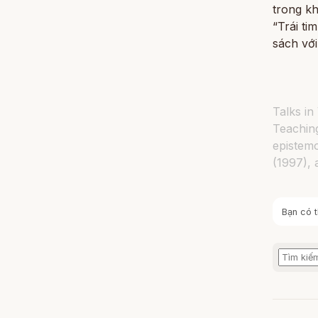
trong k
“Trái ti
sách với
Talks i
Teaching
epistemo
(1997), 
Bạn có t