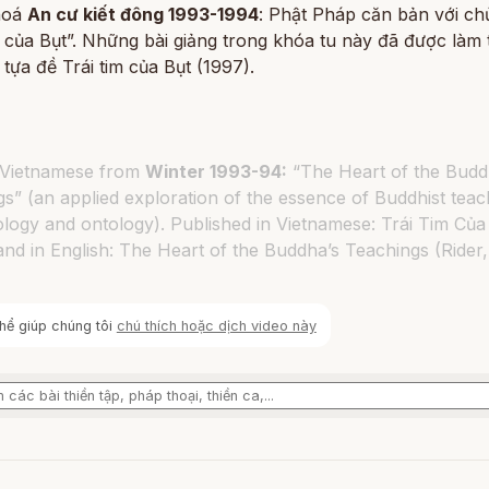
hoá
An cư kiết đông 1993-1994
: Phật Pháp căn bản với ch
m của Bụt”. Những bài giảng trong khóa tu này đã được làm
 tựa đề Trái tim của Bụt (1997).
n Vietnamese from
Winter 1993-94:
“The Heart of the Budd
s” (an applied exploration of the essence of Buddhist teac
logy and ontology). Published in Vietnamese: Trái Tim Của
and in English: The Heart of the Buddha’s Teachings (Rider,
hể giúp chúng tôi
chú thích hoặc dịch video này