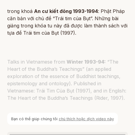
trong khoá
An cư kiết đông 1993-1994
: Phật Pháp
căn bản với chủ đề “Trái tim của Bụt”. Những bài
giảng trong khóa tu này đã được làm thành sách với
tựa đề Trái tim của Bụt (1997).
Talks in Vietnamese from
Winter 1993-94:
“The
Heart of the Buddha’s Teachings” (an applied
exploration of the essence of Buddhist teachings,
epistemology and ontology). Published in
Vietnamese: Trái Tim Của Bụt (1997), and in English:
The Heart of the Buddha’s Teachings (Rider, 1997).
Bạn có thể giúp chúng tôi
chú thích hoặc dịch video này