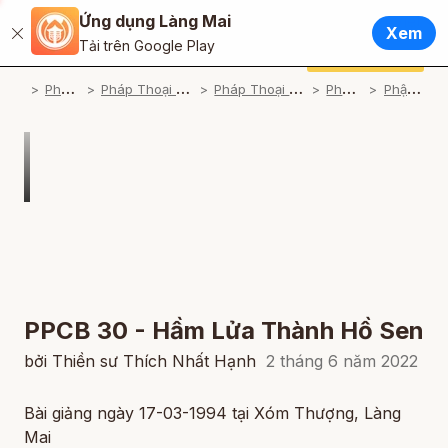
Ứng dụng Làng Mai
Tiếng Việt
Xem
Đóng
Tải trên Google Play
English / Tiếng Anh
Cúng dường
Ứng dụng Làng Mai
P
háp Thoại
P
háp Thoại Thiền Sư Thích Nhất Hạnh
P
háp Thoại Theo Bộ An Cư Kiết Đông
P
háp Thoại Video
P
hật Pháp Căn Bản
Français / Tiếng Pháp
Español / Tiếng Tây Ban Nha
Deutsch / Tiếng Đức
Italiano / Tiếng Ý
Português / Tiếng Bồ Đào Nha
ภาษาไทย / Tiếng Thái
PPCB 30 - Hầm Lửa Thành Hồ Sen
bởi Thiền sư Thích Nhất Hạnh
2 tháng 6 năm 2022
Bài giảng ngày 17-03-1994 tại Xóm Thượng, Làng
Mai