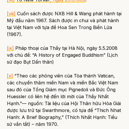
[viii]
Cuốn sách được NXB Hill & Wang phát hành tại
Mỹ đầu năm 1967. Sách được in chui và phát hành
tại Việt Nam với tựa đề
Hoa Sen Trong Biển Lửa
(1967).
[ix]
Pháp thoại của Thầy tại Hà Nội, ngày 5.5.2008
với chủ đề: “A History of Engaged Buddhism” (Lịch
sử đạo Bụt Dấn thân)
[x]
“Theo các phóng viên của Tòa thánh Vatican,
các chuyến thăm miền Nam và miền Bắc Việt Nam
sau đó của Tổng Giám mục Pignedoli và Đức Ông
Huessler có liên hệ đến lời mời của Thầy Nhất
Hạnh.”— nguồn: Tài liệu của Hội Thân hữu Hòa Giải
được lưu trữ tại Swarthmore, có tựa đề “Thich Nhat
Hanh: A Brief Biography,” (Thích Nhất Hạnh: Tiểu
sử vắn tắt) – năm 1970.