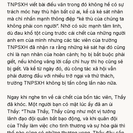
TNPSXH viết bài điếu văn trong đó không hề có sự
trách móc hay thù hận bất cứ ai, kể cả kẻ sát nhân
mà chỉ nhấn mạnh thông điệp “kẻ thù của chúng ta
không phải con người”. Nhờ có sức mạnh tâm linh,
dù đau khổ tột cùng trước cái chết của những người
anh em của mình nhưng các tác viên của trường
TNPSXH đã nhận ra rằng
những kẻ sát hại đó cũng
chỉ là nạn nhân của hoàn cảnh;
họ bị bắt buộc phải
giết, nếu không vâng lời cấp chỉ huy thì họ cũng sẽ
bị giết. Và kể từ ngày đó, dù công tác xã hội vẫn
phải đương đầu với nhiều trở ngại và thử thách,
trường TNPSXH không bị tấn công lần nào nữa.
Ngay khi nghe tin về cái chết của bốn tác viên, Thầy
đã khóc. Một người bạn có mặt lúc ấy đã an ủi
Thầy: “Thưa Thầy, Thầy cũng như một vị tướng
lãnh đạo đội quân bất bạo động, và khi quân đội
của Thầy làm việc cho tình thương và sự hòa giải thì
thế nào cũng có những thương vong. Thầy đâu cần