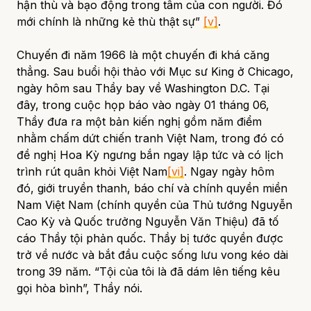
hận thù và bạo động trong tâm của con người. Đó
mới chính là những kẻ thù thật sự”
[v]
.
Chuyến đi năm 1966 là một chuyến đi khá căng
thẳng. Sau buổi hội thảo với Mục sư King ở Chicago,
ngày hôm sau Thầy bay về Washington D.C. Tại
đây, trong cuộc họp báo vào ngày 01 tháng 06,
Thầy đưa ra một bản kiến nghị gồm năm điểm
nhằm chấm dứt chiến tranh Việt Nam, trong đó có
đề nghị Hoa Kỳ ngưng bắn ngay lập tức và có lịch
trình rút quân khỏi Việt Nam
[vi]
. Ngay ngày hôm
đó, giới truyền thanh, báo chí và chính quyền miền
Nam Việt Nam (chính quyền của Thủ tướng Nguyễn
Cao Kỳ và Quốc trưởng Nguyễn Văn Thiệu) đã tố
cáo Thầy tội phản quốc. Thầy bị tước quyền được
trở về nước và bắt đầu cuộc sống lưu vong kéo dài
trong 39 năm. “Tội của tôi là đã dám lên tiếng kêu
gọi hòa bình”, Thầy nói.