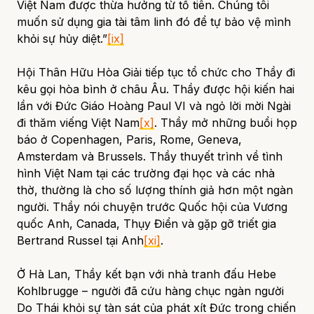
Việt Nam được thừa hưởng từ tổ tiên. Chúng tôi
muốn sử dụng gia tài tâm linh đó để tự bảo vệ mình
khỏi sự hủy diệt.”
[ix]
Hội Thân Hữu Hòa Giải tiếp tục tổ chức cho Thầy đi
kêu gọi hòa bình ở châu Âu. Thầy được hội kiến hai
lần với Đức Giáo Hoàng Paul VI và ngỏ lời mời Ngài
đi thăm viếng Việt Nam
[x]
. Thầy mở những buổi họp
báo ở Copenhagen, Paris, Rome, Geneva,
Amsterdam và Brussels. Thầy thuyết trình về tình
hình Việt Nam tại các trường đại học và các nhà
thờ, thường là cho số lượng thính giả hơn một ngàn
người. Thầy nói chuyện trước Quốc hội của Vương
quốc Anh, Canada, Thụy Điển và gặp gỡ triết gia
Bertrand Russel tại Anh
[xi]
.
Ở Hà Lan, Thầy kết bạn với nhà tranh đấu Hebe
Kohlbrugge – người đã cứu hàng chục ngàn người
Do Thái khỏi sự tàn sát của phát xít Đức trong chiến