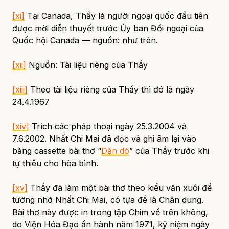
[xi]
Tại Canada, Thầy là người ngoại quốc đầu tiên
được mời diễn thuyết trước Ủy ban Đối ngoại của
Quốc hội Canada — nguồn:
như trên.
[xii]
Nguồn: Tài liệu riêng của Thầy
[xiii]
Theo tài liệu riêng của Thầy thì đó là ngày
24.4.1967
[xiv]
Trích các pháp thoại ngày 25.3.2004 và
7.6.2002. Nhất Chi Mai đã đọc và ghi âm lại vào
băng cassette bài thơ “
Dặn dò
” của Thầy trước khi
tự thiêu cho hòa bình.
[xv]
Thầy đã làm một bài thơ theo kiểu văn xuôi để
tưởng nhớ Nhất Chi Mai, có tựa đề là
Chân dung
.
Bài thơ này được in trong tập
Chim về trên không
,
do Viện Hóa Đạo ấn hành năm 1971, kỷ niệm ngày