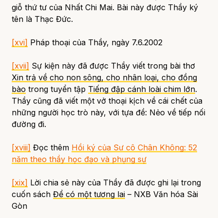
giỗ thứ tư của Nhất Chi Mai. Bài này được Thầy ký
tên là Thạc Đức.
[xvi]
Pháp thoại của Thầy, ngày 7.6.2002
[xvii]
Sự kiện này đã được Thầy viết trong bài thơ
Xin trả về cho non sông, cho nhân loại, cho đồng
bào
trong tuyển tập
Tiếng đập cánh loài chim lớn
.
Thầy cũng đã viết một vở thoại kịch về cái chết của
những người học trò này, với tựa đề:
Nẻo về tiếp nối
đường đi.
[xviii]
Đọc thêm
Hồi ký của Sư cô Chân Không: 52
năm theo thầy học đạo và phụng sự
[xix]
Lời chia sẻ này của Thầy đã được ghi lại trong
cuốn sách
Để có một tương lai
– NXB Văn hóa Sài
Gòn