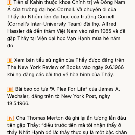
[i]
Tiến sĩ Kahin thuộc khoa Chính trị về Đông Nam
Á của trường đại học Cornell. Và chuyến đi của
Thầy do Nhóm liên đại học của trường Cornell
(Cornell’s Inter-University Team) đài thọ. Alfred
Hassler đã đến thăm Việt Nam vào năm 1965 và đã
gặp Thầy tại Viện đại học Vạn Hạnh mùa hè năm
đó.
[ii]
Xem bản tiểu sử ngắn của Thầy được đăng trên
The New York Review of Books
vào ngày 9.6.1966
khi họ đăng các bài thơ về hòa bình của Thầy.
[iii]
Bài báo có tựa “A Plea For Life” của James A.
Wechsler, đăng trên tờ
New York Post
, ngày
18.5.1966.
[iv]
Cha Thomas Merton đã ghi lại ấn tượng lần đầu
tiên gặp Thầy: “điều trước tiên mà tôi nhận thấy ở
thầy Nhất Hạnh đó là: thầy thực sự là một bậc chân