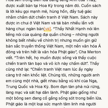
được xuất bản tại Hoa Kỳ trong năm đó. Cuốn sách
là lời kêu gọi mạnh mẽ, hùng hồn, đầy tuệ giác
nhằm chấm dứt chiến tranh ở Việt Nam. Sách này
được in chui ở Việt Nam và tái bản nhiều lần với
hàng chục ngàn bản
[viii]
. “Thầy Nhất Hạnh nói lên
tiếng nói của quảng đại quần chúng – những người
không biết nhiều về chính trị nhưng muốn gìn giữ
bản sắc truyền thống Việt Nam, một nền văn hóa Á
đông và trên hết là văn hóa Phật giáo”, Cha Merton
viết. “Trên hết, họ muốn được sống và thấy cuộc
chiến tranh tàn bạo và vô ích này chấm dứt”. Thầy
cũng nhớ lại: “Chiến tranh Việt nam lúc ấy ngày
càng trở nên khốc liệt. Chúng tôi, những người anh
em cùng một nhà, giết nhau bằng vũ khí của Nga,
Trung Quốc và Hoa Kỳ. Bom đạn tàn phá núi rừng,
làng mạc và sát hại dân lành. Phật giáo giống như
một bông sen đang cố gắng sống sót trong biển lửa.
Phật giáo là một loại sức mạnh tâm linh mà người