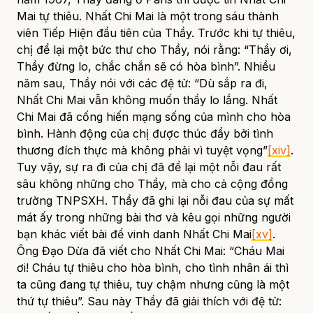
Mai tự thiêu. Nhất Chi Mai là một trong sáu thành
viên Tiếp Hiện đầu tiên của Thầy. Trước khi tự thiêu,
chị để lại một bức thư cho Thầy, nói rằng: “Thầy ơi,
Thầy đừng lo, chắc chắn sẽ có hòa bình”. Nhiều
năm sau, Thầy nói với các đệ tử: “Dù sắp ra đi,
Nhất Chi Mai vẫn không muốn thầy lo lắng. Nhất
Chi Mai đã cống hiến mạng sống của mình cho hòa
bình. Hành động của chị được thúc đẩy bởi tình
thương đích thực mà không phải vì tuyệt vọng”
[xiv]
.
Tuy vậy, sự ra đi của chị đã để lại một nỗi đau rất
sâu không những cho Thầy, mà cho cả cộng đồng
trường TNPSXH. Thầy đã ghi lại nỗi đau của sự mất
mát ấy trong những bài thơ và kêu gọi những người
bạn khác viết bài để vinh danh Nhất Chi Mai
[xv]
.
Ông Đạo Dừa đã viết cho Nhất Chi Mai: “Cháu Mai
ơi! Cháu tự thiêu cho hòa bình, cho tình nhân ái thì
ta cũng đang tự thiêu, tuy chậm nhưng cũng là một
thứ tự thiêu”. Sau này Thầy đã giải thích với đệ tử: