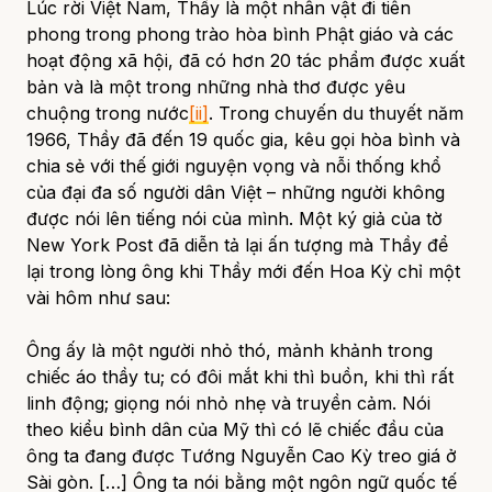
Lúc rời Việt Nam, Thầy là một nhân vật đi tiên
phong trong phong trào hòa bình Phật giáo và các
hoạt động xã hội, đã có hơn 20 tác phẩm được xuất
bản và là một trong những nhà thơ được yêu
chuộng trong nước
[ii]
. Trong chuyến du thuyết năm
1966, Thầy đã đến 19 quốc gia, kêu gọi hòa bình và
chia sẻ với thế giới nguyện vọng và nỗi thống khổ
của đại đa số người dân Việt – những người không
được nói lên tiếng nói của mình. Một ký giả của tờ
New York Post đã diễn tả lại ấn tượng mà Thầy để
lại trong lòng ông khi Thầy mới đến Hoa Kỳ chỉ một
vài hôm như sau:
Ông ấy là một người nhỏ thó, mảnh khảnh trong
chiếc áo thầy tu; có đôi mắt khi thì buồn, khi thì rất
linh động; giọng nói nhỏ nhẹ và truyền cảm. Nói
theo kiểu bình dân của Mỹ thì có lẽ chiếc đầu của
ông ta đang được Tướng Nguyễn Cao Kỳ treo giá ở
Sài gòn. […] Ông ta nói bằng một ngôn ngữ quốc tế