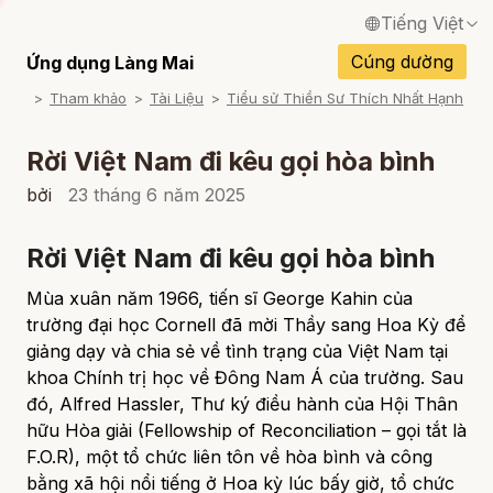
Tiếng Việt
English / Tiếng Anh
Cúng dường
Ứng dụng Làng Mai
Tham khảo
Tài Liệu
Tiểu sử Thiền Sư Thích Nhất Hạnh
Français / Tiếng Pháp
Español / Tiếng Tây Ban Nha
Rời Việt Nam đi kêu gọi hòa bình
Deutsch / Tiếng Đức
bởi
23 tháng 6 năm 2025
Italiano / Tiếng Ý
Rời Việt Nam đi kêu gọi hòa bình
Português / Tiếng Bồ Đào Nha
Mùa xuân năm 1966, tiến sĩ George Kahin của
ภาษาไทย / Tiếng Thái
trường đại học Cornell đã mời Thầy sang Hoa Kỳ để
giảng dạy và chia sẻ về tình trạng của Việt Nam tại
khoa Chính trị học về Đông Nam Á của trường. Sau
đó, Alfred Hassler, Thư ký điều hành của Hội Thân
hữu Hòa giải (Fellowship of Reconciliation – gọi tắt là
F.O.R), một tổ chức liên tôn về hòa bình và công
bằng xã hội nổi tiếng ở Hoa kỳ lúc bấy giờ, tổ chức