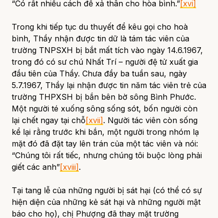
“Có rất nhiều cách để xả thân cho hòa bình.”
[xvi]
Trong khi tiếp tục du thuyết để kêu gọi cho hoà
bình, Thầy nhận được tin dữ là tám tác viên của
trường TNPSXH bị bắt mất tích vào ngày 14.6.1967,
trong đó có sư chú Nhất Trí – người đệ tử xuất gia
đầu tiên của Thầy. Chưa đầy ba tuần sau, ngày
5.7.1967, Thầy lại nhận được tin năm tác viên trẻ của
trường THPXSH bị bắn bên bờ sông Bình Phước.
Một người té xuống sông sống sót, bốn người còn
lại chết ngay tại chỗ
[xvii]
. Người tác viên còn sống
kể lại rằng trước khi bắn, một người trong nhóm lạ
mặt đó đã đặt tay lên trán của một tác viên và nói:
“Chúng tôi rất tiếc, nhưng chúng tôi buộc lòng phải
giết các anh”
[xviii]
.
Tại tang lễ của những người bị sát hại (có thể có sự
hiện diện của những kẻ sát hại và những người mật
báo cho họ), chị Phượng đã thay mặt trường