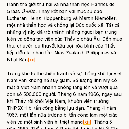
tranh thế giới thứ hai và nhà thần học Hannes de
Graaf. Ở Đức, Thầy kết bạn với mục sư đạo
Lutheran Heinz Kloppenburg và Martin Niemöller,
một nhà thần học và chống lại Đức quốc xã. Tất cả
những vị này đã trở thành những người bạn trung
kiên và cộng tác viên của Thầy ở châu Âu. Đến mùa
thu, chuyến du thuyết kêu gọi hòa bình của Thầy
tiếp diễn tại châu Úc, New Zealand, Philippines và
Nhật Bản
[xii]
.
Trong khi đó thì chiến tranh và sự thống khổ tại Việt
Nam vẫn không hề suy giảm. Số lượng lính Mỹ có
mặt ở Việt Nam nhanh chóng tăng lên và vượt qua
con số 500.000 người. Tháng 6 năm 1966, ngay sau
khi Thầy rời khỏi Việt Nam, khuôn viên trường
TNPSXH bị tấn công bằng lựu đạn. Tháng 4 năm
1967, một lần nữa trường bị tấn công làm một giáo
viên và một sinh viên bị thiệt mạng
[xiii]
. Tháng 5
năm 1967, Thầy đang ở Paris thì được tin Nhất Chi