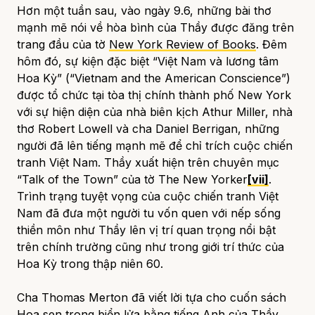
Hơn một tuần sau, vào ngày 9.6, những bài thơ
mạnh mẽ nói về hòa bình của Thầy được đăng trên
trang đầu của tờ
New York Review of Books
. Đêm
hôm đó, sự kiện đặc biệt “Việt Nam và lương tâm
Hoa Kỳ” (“Vietnam and the American Conscience”)
được tổ chức tại tòa thị chính thành phố New York
với sự hiện diện của nhà biên kịch Athur Miller, nhà
thơ Robert Lowell và cha Daniel Berrigan, những
người đã lên tiếng mạnh mẽ để chỉ trích cuộc chiến
tranh Việt Nam. Thầy xuất hiện trên chuyên mục
“Talk of the Town” của tờ
The New Yorker
[vii]
.
Trình trạng tuyệt vọng của cuộc chiến tranh Việt
Nam đã đưa một người tu vốn quen với nếp sống
thiền môn như Thầy lên vị trí quan trọng nổi bật
trên chính trường cũng như trong giới trí thức của
Hoa Kỳ trong thập niên 60.
Cha Thomas Merton đã viết lời tựa cho cuốn sách
Hoa sen trong biển lửa
bằng tiếng Anh của Thầy,