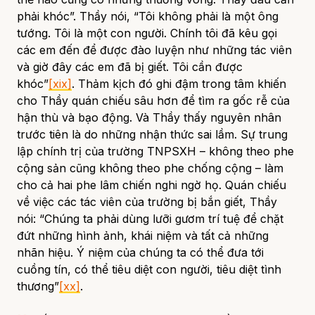
phải khóc”. Thầy nói, “Tôi không phải là một ông
tướng. Tôi là một con người. Chính tôi đã kêu gọi
các em đến để được đào luyện như những tác viên
và giờ đây các em đã bị giết. Tôi cần được
khóc”
[xix]
. Thảm kịch đó ghi đậm trong tâm khiến
cho Thầy quán chiếu sâu hơn để tìm ra gốc rễ của
hận thù và bạo động. Và Thầy thấy nguyên nhân
trước tiên là do những nhận thức sai lầm. Sự trung
lập chính trị của trường TNPSXH – không theo phe
cộng sản cũng không theo phe chống cộng – làm
cho cả hai phe lâm chiến nghi ngờ họ. Quán chiếu
về việc các tác viên của trường bị bắn giết, Thầy
nói: “Chúng ta phải dùng lưỡi gươm trí tuệ để chặt
đứt những hình ảnh, khái niệm và tất cả những
nhãn hiệu. Ý niệm của chúng ta có thể đưa tới
cuồng tín, có thể tiêu diệt con người, tiêu diệt tình
thương”
[xx]
.