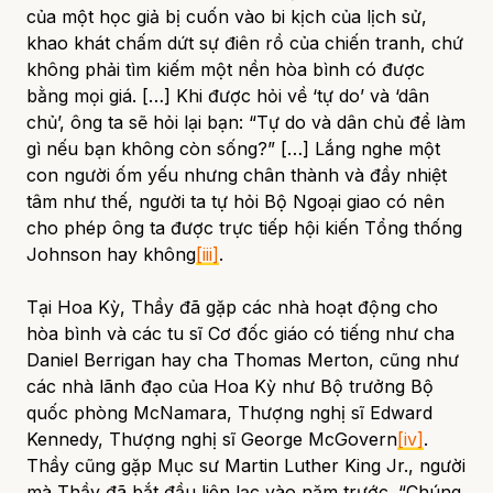
của một học giả bị cuốn vào bi kịch của lịch sử,
khao khát chấm dứt sự điên rồ của chiến tranh, chứ
không phải tìm kiếm một nền hòa bình có được
bằng mọi giá. […] Khi được hỏi về ‘tự do’ và ‘dân
chủ’, ông ta sẽ hỏi lại bạn: “Tự do và dân chủ để làm
gì nếu bạn không còn sống?” […] Lắng nghe một
con người ốm yếu nhưng chân thành và đầy nhiệt
tâm như thế, người ta tự hỏi Bộ Ngoại giao có nên
cho phép ông ta được trực tiếp hội kiến Tổng thống
Johnson hay không
[iii]
.
Tại Hoa Kỳ, Thầy đã gặp các nhà hoạt động cho
hòa bình và các tu sĩ Cơ đốc giáo có tiếng như cha
Daniel Berrigan hay cha Thomas Merton, cũng như
các nhà lãnh đạo của Hoa Kỳ như Bộ trưởng Bộ
quốc phòng McNamara, Thượng nghị sĩ Edward
Kennedy, Thượng nghị sĩ George McGovern
[iv]
.
Thầy cũng gặp Mục sư Martin Luther King Jr., người
mà Thầy đã bắt đầu liên lạc vào năm trước. “Chúng