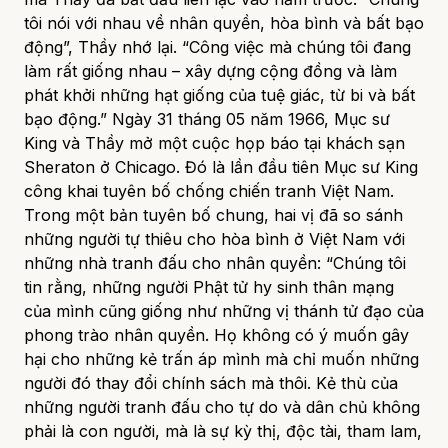
tôi nói với nhau về nhân quyền, hòa bình và bất bạo
động”, Thầy nhớ lại. “Công việc mà chúng tôi đang
làm rất giống nhau – xây dựng cộng đồng và làm
phát khởi những hạt giống của tuệ giác, từ bi và bất
bạo động.” Ngày 31 tháng 05 năm 1966, Mục sư
King và Thầy mở một cuộc họp báo tại khách sạn
Sheraton ở Chicago. Đó là lần đầu tiên Mục sư King
công khai tuyên bố chống chiến tranh Việt Nam.
Trong một bản tuyên bố chung, hai vị đã so sánh
những người tự thiêu cho hòa bình ở Việt Nam với
những nhà tranh đấu cho nhân quyền: “Chúng tôi
tin rằng, những người Phật tử hy sinh thân mạng
của mình cũng giống như những vị thánh tử đạo của
phong trào nhân quyền. Họ không có ý muốn gây
hại cho những kẻ trấn áp mình mà chỉ muốn những
người đó thay đổi chính sách mà thôi. Kẻ thù của
những người tranh đấu cho tự do và dân chủ không
phải là con người, mà là sự kỳ thị, độc tài, tham lam,