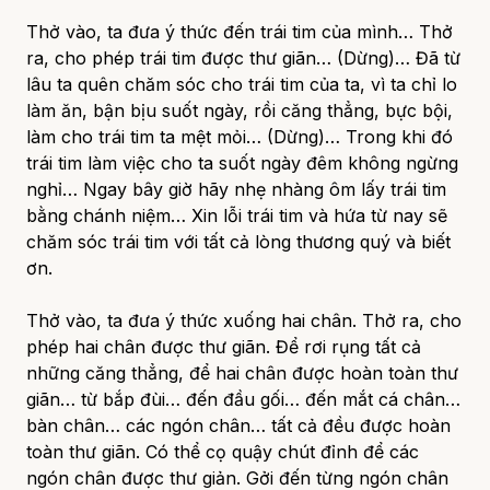
Thở vào, ta đưa ý thức đến trái tim của mình… Thở
ra, cho phép trái tim được thư giãn… (Dừng)… Đã từ
lâu ta quên chăm sóc cho trái tim của ta, vì ta chỉ lo
làm ăn, bận bịu suốt ngày, rồi căng thẳng, bực bội,
làm cho trái tim ta mệt mỏi… (Dừng)… Trong khi đó
trái tim làm việc cho ta suốt ngày đêm không ngừng
nghỉ… Ngay bây giờ hãy nhẹ nhàng ôm lấy trái tim
bằng chánh niệm… Xin lỗi trái tim và hứa từ nay sẽ
chăm sóc trái tim với tất cả lòng thương quý và biết
ơn.
Thở vào, ta đưa ý thức xuống hai chân. Thở ra, cho
phép hai chân được thư giãn. Để rơi rụng tất cả
những căng thẳng, để hai chân được hoàn toàn thư
giãn… từ bắp đùi… đến đầu gối… đến mắt cá chân…
bàn chân… các ngón chân… tất cả đều được hoàn
toàn thư giãn. Có thể cọ quậy chút đỉnh để các
ngón chân được thư giản. Gởi đến từng ngón chân