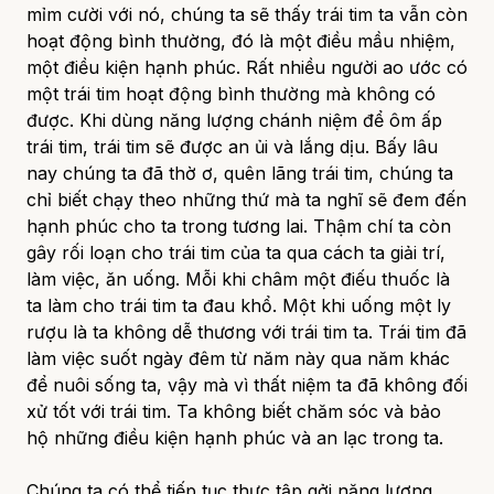
mỉm cười với nó, chúng ta sẽ thấy trái tim ta vẫn còn
hoạt động bình thường, đó là một điều mầu nhiệm,
một điều kiện hạnh phúc. Rất nhiều người ao ước có
một trái tim hoạt động bình thường mà không có
được. Khi dùng năng lượng chánh niệm để ôm ấp
trái tim, trái tim sẽ được an ủi và lắng dịu. Bấy lâu
nay chúng ta đã thờ ơ, quên lãng trái tim, chúng ta
chỉ biết chạy theo những thứ mà ta nghĩ sẽ đem đến
hạnh phúc cho ta trong tương lai. Thậm chí ta còn
gây rối loạn cho trái tim của ta qua cách ta giải trí,
làm việc, ăn uống. Mỗi khi châm một điếu thuốc là
ta làm cho trái tim ta đau khổ. Một khi uống một ly
rượu là ta không dễ thương với trái tim ta. Trái tim đã
làm việc suốt ngày đêm từ năm này qua năm khác
để nuôi sống ta, vậy mà vì thất niệm ta đã không đối
xử tốt với trái tim. Ta không biết chăm sóc và bảo
hộ những điều kiện hạnh phúc và an lạc trong ta.
Chúng ta có thể tiếp tục thực tập gởi năng lượng