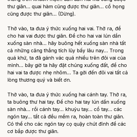
thư giãn… quai hàm cũng được thư giãn… cổ họng
cũng được thư giãn… (Dừng).
Thở vào, ta đưa ý thức xuống hai vai. Thở ra, để
cho hai vai được thư giãn. Để cho hai vai lún dần
xuống sàn nhà… hãy buông hết xuống sàn nhà tất
cả những căng thẳng tích lũy bấy lâu nay… Trong
quá khứ, ta đã gánh vác quá nhiều trên đôi vai của
mình… bây giờ ta hãy đặt chúng xuống đất, để cho
hai vai ta được nhẹ nhõm… Ta gởi đến đôi vai tất cả
lòng thương quý và biết ơn.
Thở vào, ta đưa ý thức xuống hai cánh tay. Thở ra,
ta buông thư hai tay. Để cho hai tay lún dần xuống
sàn nhà… rồi cánh tay… khuỷu tay… cổ tay… các
ngón tay… tất cả đều mềm ra, hoàn toàn thư giãn.
Có thể cho các ngón tay cọ quậy chút đỉnh để các
cơ bắp được thư giãn.