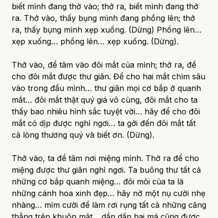
biết mình đang thở vào; thở ra, biết mình đang thở
ra. Thở vào, thấy bụng mình đang phồng lên; thở
ra, thấy bụng mình xẹp xuống. (Dừng) Phồng lên…
xẹp xuống… phồng lên… xẹp xuống. (Dừng).
Thở vào, để tâm vào đôi mắt của mình; thở ra, để
cho đôi mắt được thư giãn. Để cho hai mắt chìm sâu
vào trong đầu mình… thư giãn mọi cơ bắp ở quanh
mắt… đôi mắt thật quý giá vô cùng, đôi mắt cho ta
thấy bao nhiêu hình sắc tuyệt vời… hãy để cho đôi
mắt có dịp được nghỉ ngơi… ta gởi đến đôi mắt tất
cả lòng thương quý và biết ơn. (Dừng).
Thở vào, ta để tâm nơi miệng mình. Thở ra để cho
miệng được thư giãn nghỉ ngơi. Ta buông thư tất cả
những cơ bắp quanh miệng… đôi môi của ta là
những cánh hoa xinh đẹp… hãy nở một nụ cười nhẹ
nhàng… mỉm cười để làm rơi rụng tất cả những căng
thẳng trên khuôn mặt… dần dần hai má cũng được