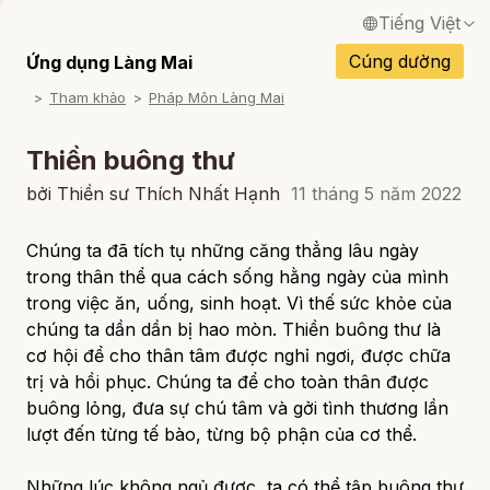
Tiếng Việt
English / Tiếng Anh
Cúng dường
Ứng dụng Làng Mai
Tham khảo
Pháp Môn Làng Mai
Français / Tiếng Pháp
Español / Tiếng Tây Ban Nha
Thiền buông thư
Deutsch / Tiếng Đức
bởi Thiền sư Thích Nhất Hạnh
11 tháng 5 năm 2022
Italiano / Tiếng Ý
Chúng ta đã tích tụ những căng thẳng lâu ngày
trong thân thể qua cách sống hằng ngày của mình
Português / Tiếng Bồ Đào Nha
trong việc ăn, uống, sinh hoạt. Vì thế sức khỏe của
ภาษาไทย / Tiếng Thái
chúng ta dần dần bị hao mòn. Thiền buông thư là
cơ hội để cho thân tâm được nghỉ ngơi, được chữa
trị và hồi phục. Chúng ta để cho toàn thân được
buông lỏng, đưa sự chú tâm và gởi tình thương lần
lượt đến từng tế bào, từng bộ phận của cơ thể.
Những lúc không ngủ được, ta có thể tập buông thư