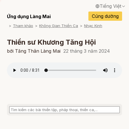
Tiếng Việt
English / Tiếng Anh
Cúng dường
Ứng dụng Làng Mai
Tham khảo
Không Gian Thiền Ca
Nhạc Kinh
Français / Tiếng Pháp
Español / Tiếng Tây Ban Nha
Thiền sư Khương Tăng Hội
Deutsch / Tiếng Đức
bởi Tăng Thân Làng Mai
22 tháng 3 năm 2024
Italiano / Tiếng Ý
Português / Tiếng Bồ Đào Nha
ภาษาไทย / Tiếng Thái