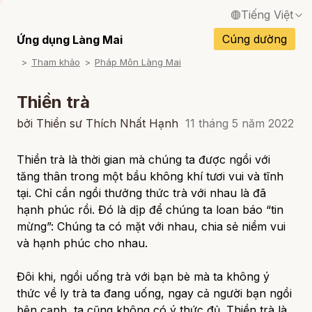
Tiếng Việt
English / Tiếng Anh
Cúng dường
Ứng dụng Làng Mai
Tham khảo
Pháp Môn Làng Mai
Français / Tiếng Pháp
Español / Tiếng Tây Ban Nha
Thiền trà
Deutsch / Tiếng Đức
bởi Thiền sư Thích Nhất Hạnh
11 tháng 5 năm 2022
Italiano / Tiếng Ý
Thiền trà là thời gian mà chúng ta được ngồi với
tăng thân trong một bầu không khí tươi vui và tĩnh
Português / Tiếng Bồ Đào Nha
tại. Chỉ cần ngồi thưởng thức trà với nhau là đã
ภาษาไทย / Tiếng Thái
hạnh phúc rồi. Đó là dịp để chúng ta loan báo “tin
mừng”: Chúng ta có mặt với nhau, chia sẻ niềm vui
và hạnh phúc cho nhau.
Đôi khi, ngồi uống trà với bạn bè mà ta không ý
thức về ly trà ta đang uống, ngay cả người bạn ngồi
bên cạnh, ta cũng không có ý thức đủ. Thiền trà là