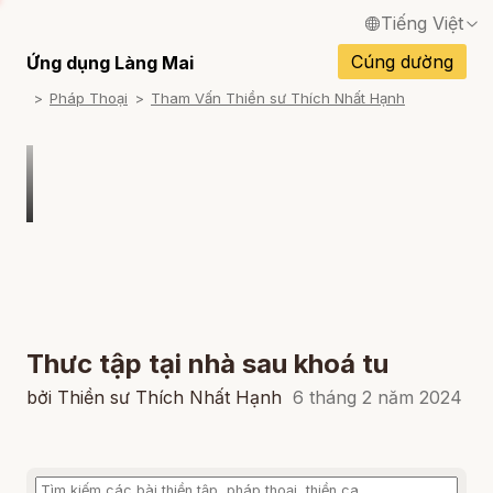
Tiếng Việt
English / Tiếng Anh
Cúng dường
Ứng dụng Làng Mai
Pháp Thoại
Tham Vấn Thiền sư Thích Nhất Hạnh
Français / Tiếng Pháp
Español / Tiếng Tây Ban Nha
Deutsch / Tiếng Đức
Italiano / Tiếng Ý
Português / Tiếng Bồ Đào Nha
ภาษาไทย / Tiếng Thái
Thưc tập tại nhà sau khoá tu
bởi Thiền sư Thích Nhất Hạnh
6 tháng 2 năm 2024