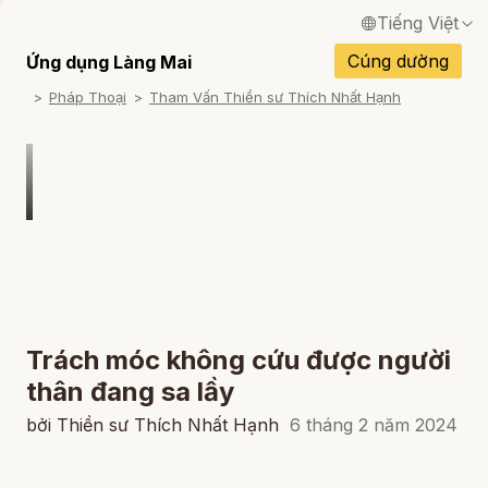
Tiếng Việt
English / Tiếng Anh
Cúng dường
Ứng dụng Làng Mai
Pháp Thoại
Tham Vấn Thiền sư Thích Nhất Hạnh
Français / Tiếng Pháp
Español / Tiếng Tây Ban Nha
Deutsch / Tiếng Đức
Italiano / Tiếng Ý
Português / Tiếng Bồ Đào Nha
ภาษาไทย / Tiếng Thái
Trách móc không cứu được người
thân đang sa lầy
bởi Thiền sư Thích Nhất Hạnh
6 tháng 2 năm 2024