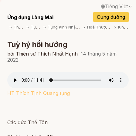
Tiếng Việt
English / Tiếng Anh
Cúng dường
Ứng dụng Làng Mai
T
ham khảo
T
ụng Kinh
T
ụng Kinh Nhật Tụng Thiền Môn
H
oà Thượng Tịnh Quang
K
inh Tụng
Français / Tiếng Pháp
Español / Tiếng Tây Ban Nha
Tuỳ hỷ hồi hướng
Deutsch / Tiếng Đức
bởi Thiền sư Thích Nhất Hạnh
14 tháng 5 năm
2022
Italiano / Tiếng Ý
Português / Tiếng Bồ Đào Nha
ภาษาไทย / Tiếng Thái
HT Thích Tịnh Quang tụng
Các đức Thế Tôn