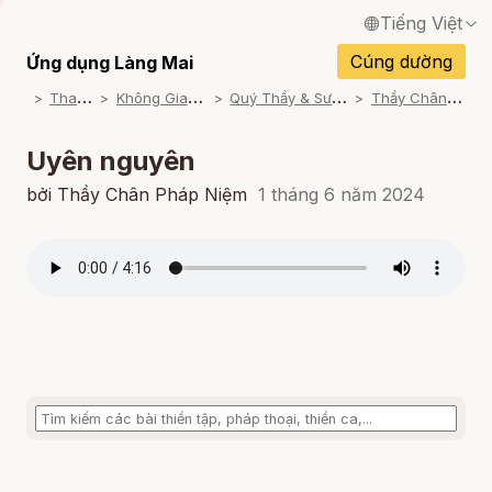
Tiếng Việt
English / Tiếng Anh
Cúng dường
Ứng dụng Làng Mai
T
ham khảo
K
hông Gian Thiền Ca
Q
uý Thầy & Sư cô trình bày
T
hầy Chân Pháp Niệm
Français / Tiếng Pháp
Español / Tiếng Tây Ban Nha
Uyên nguyên
Deutsch / Tiếng Đức
bởi Thầy Chân Pháp Niệm
1 tháng 6 năm 2024
Italiano / Tiếng Ý
Português / Tiếng Bồ Đào Nha
ภาษาไทย / Tiếng Thái