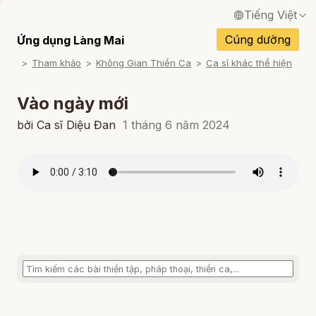
Tiếng Việt
English / Tiếng Anh
Cúng dường
Ứng dụng Làng Mai
Tham khảo
Không Gian Thiền Ca
Ca sĩ khác thể hiện
Français / Tiếng Pháp
Español / Tiếng Tây Ban Nha
Vào ngày mới
Deutsch / Tiếng Đức
bởi Ca sĩ Diệu Đan
1 tháng 6 năm 2024
Italiano / Tiếng Ý
Português / Tiếng Bồ Đào Nha
ภาษาไทย / Tiếng Thái