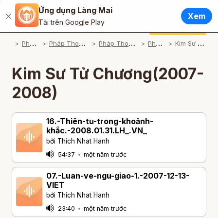
Ứng dụng Làng Mai
Tiếng Việt
Xem
Đóng
Tải trên Google Play
English / Tiếng Anh
Cúng dường
Ứng dụng Làng Mai
P
háp Thoại
P
háp Thoại Thiền Sư Thích Nhất Hạnh
P
háp Thoại Theo Bộ An Cư Kiết Đông
P
háp Thoại Mp3
K
im Sư Tử Chương(2007-2008)
Français / Tiếng Pháp
Español / Tiếng Tây Ban Nha
Kim Sư Tử Chương(2007-
Deutsch / Tiếng Đức
2008)
Italiano / Tiếng Ý
16.-Thiên-tu-trong-khoảnh-
Português / Tiếng Bồ Đào Nha
khắc.-2008.01.31.LH_.VN_
bởi Thich Nhat Hanh
ภาษาไทย / Tiếng Thái
54:37
•
một năm trước
07.-Luan-ve-ngu-giao-1.-2007-12-13-
VIET
bởi Thich Nhat Hanh
23:40
•
một năm trước