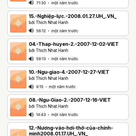
71:30
•
một năm trước
15.-Nghiệp-lực.-2008.01.27.UH_.VN_
bởi Thich Nhat Hanh
56:12
•
một năm trước
04.-Thap-huyen-2.-2007-12-02-VIET
bởi Thich Nhat Hanh
59:13
•
một năm trước
10.-Ngu-giao-4.-2007-12-27-VIET
bởi Thich Nhat Hanh
9:15
•
một năm trước
08.-Ngu-Giao-2.-2007-12-16-VIET
bởi Thich Nhat Hanh
14:43
•
một năm trước
12.-Nương-vào-hơi-thở-của-chính-
mình2008.01.17.UH_.VN_