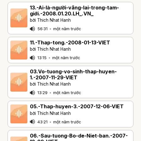
13.-Ai-là-người-vãng-lai-trong-tam-
giới.-2008.01.20.LH_.VN_
bởi Thich Nhat Hanh
56:31
•
một năm trước
11.-Thap-tong.-2008-01-13-VIET
bởi Thich Nhat Hanh
13:15
•
một năm trước
03.Vo-tuong-vo-sinh-thap-huyen-
1.-2007-11-29-VIET
bởi Thich Nhat Hanh
13:29
•
một năm trước
05.-Thap-huyen-3.-2007-12-06-VIET
bởi Thich Nhat Hanh
43:21
•
một năm trước
06.-Sau-tuong-Bo-de-Niet-ban.-2007-