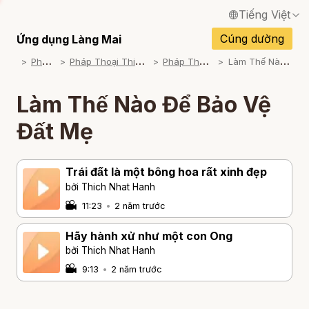
Tiếng Việt
English / Tiếng Anh
Cúng dường
Ứng dụng Làng Mai
P
háp Thoại
P
háp Thoại Thiền Sư Thích Nhất Hạnh
P
háp Thoại Theo Chủ Đề
L
àm Thế Nào Để Bảo Vệ Đất Mẹ
Français / Tiếng Pháp
Español / Tiếng Tây Ban Nha
Làm Thế Nào Để Bảo Vệ
Deutsch / Tiếng Đức
Đất Mẹ
Italiano / Tiếng Ý
Trái đất là một bông hoa rất xinh đẹp
Português / Tiếng Bồ Đào Nha
bởi Thich Nhat Hanh
ภาษาไทย / Tiếng Thái
11:23
•
2 năm trước
Hãy hành xử như một con Ong
bởi Thich Nhat Hanh
9:13
•
2 năm trước