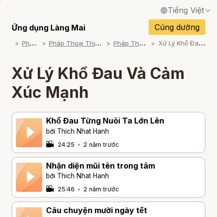
Tiếng Việt
English / Tiếng Anh
Cúng dường
Ứng dụng Làng Mai
P
háp Thoại
P
háp Thoại Thiền Sư Thích Nhất Hạnh
P
háp Thoại Theo Chủ Đề
X
ử Lý Khổ Đau Và Cảm Xúc Mạnh
Français / Tiếng Pháp
Español / Tiếng Tây Ban Nha
Xử Lý Khổ Đau Và Cảm
Deutsch / Tiếng Đức
Xúc Mạnh
Italiano / Tiếng Ý
Khổ Đau Từng Nuôi Ta Lớn Lên
Português / Tiếng Bồ Đào Nha
bởi Thich Nhat Hanh
ภาษาไทย / Tiếng Thái
24:25
•
2 năm trước
Nhận diện mũi tên trong tâm
bởi Thich Nhat Hanh
25:46
•
2 năm trước
Câu chuyện mười ngày tết