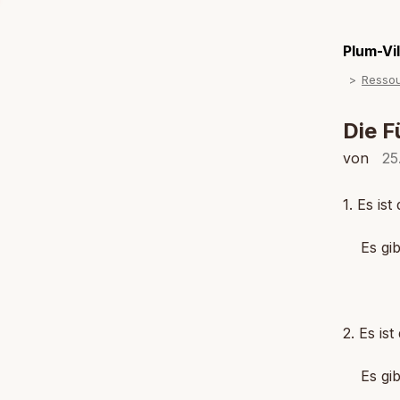
Plum-Vi
Resso
Die 
von
25
1. Es ist
Es gibt
2. Es is
Es gibt