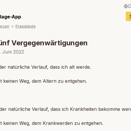
D
English / Englisch
llage-App
urcen
Praxistexte
Français / Franzö
Español / Spanisc
Fünf Vergegenwärtigungen
Italiano / Italienisc
. Juni 2022
Português / Portug
 der natürliche Verlauf, dass ich alt werde.
Tiếng Việt / Vietn
 keinen Weg, dem Altern zu entgehen.
ภาษาไทย / Thailän
t der natürliche Verlauf, dass ich Krankheiten bekomme wer
 keinen Weg, dem Krankwerden zu entgehen.