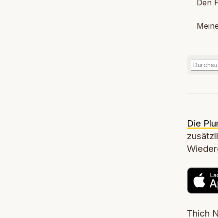
Den Fol
Meine T
Die Plu
zusätzl
Wiederg
Thich N