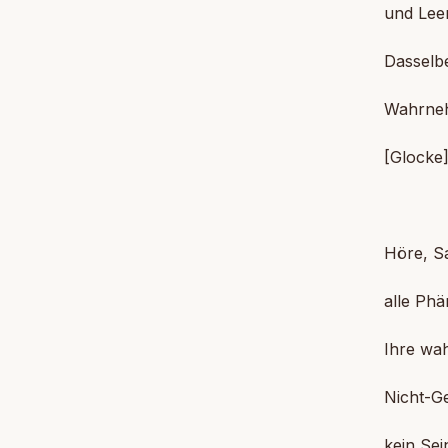
und Leer
Dasselbe
Wahrneh
[Glocke
Höre, Sa
alle Phä
Ihre wah
Nicht-G
kein Sei