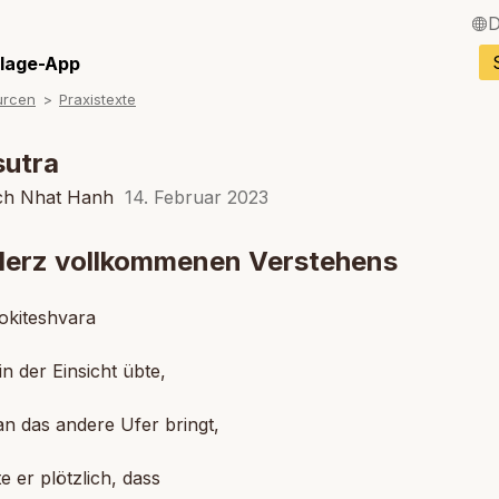
D
English / Englisch
llage-App
urcen
Praxistexte
Français / Franzö
Español / Spanisc
sutra
Italiano / Italienisc
ch Nhat Hanh
14. Februar 2023
Português / Portug
Herz vollkommenen Verstehens
Tiếng Việt / Vietn
okiteshvara
ภาษาไทย / Thailän
 in der Einsicht übte,
an das andere Ufer bringt,
e er plötzlich, dass