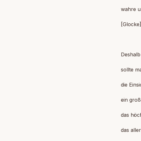
wahre u
[Glocke
Deshalb 
sollte m
die Eins
ein groß
das höc
das alle