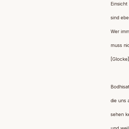
Einsicht
sind ebe
Wer imm
muss ni
[Glocke
Bodhisat
die uns 
sehen ke
und weil