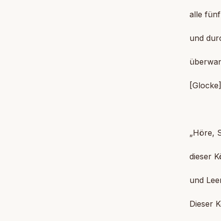
alle fün
und durc
überwand
[Glocke
„Höre, S
dieser K
und Leer
Dieser K