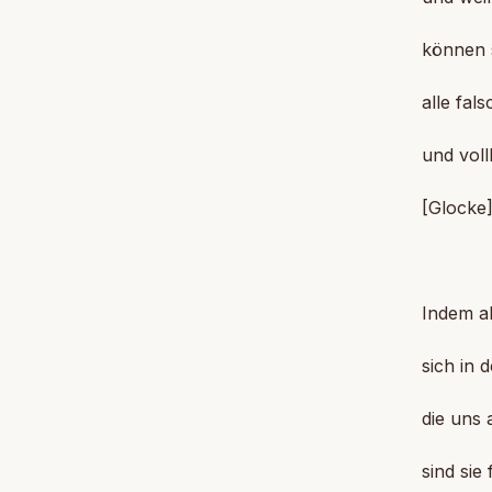
können s
alle fa
und vol
[Glocke
Indem a
sich in 
die uns 
sind sie 