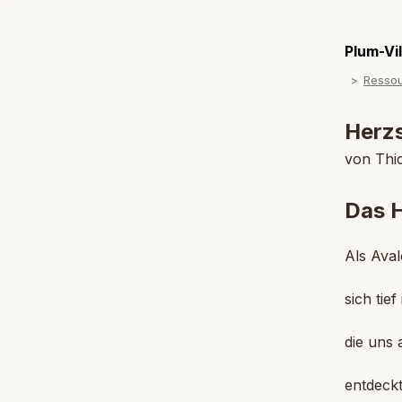
Plum-Vi
Resso
Herz
von Thi
Das 
Als Aval
sich tief
die uns 
entdeckt