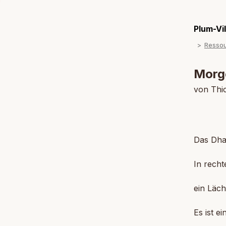
Plum-Vi
Resso
Morg
von Thi
Das Dha
In recht
ein Läch
Es ist e