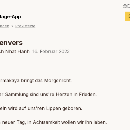
D
English / Englisch
llage-App
urcen
Praxistexte
Français / Franzö
Español / Spanisc
envers
Italiano / Italienisc
ch Nhat Hanh
16. Februar 2023
Português / Portug
Tiếng Việt / Vietn
rmakaya bringt das Morgenlicht.
ภาษาไทย / Thailän
er Sammlung sind uns're Herzen in Frieden,
eln wird auf uns'ren Lippen geboren.
in neuer Tag, in Achtsamkeit wollen wir ihn leben.