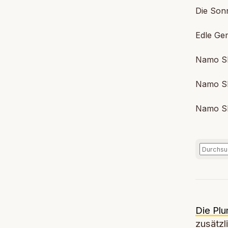
Die Sonn
Edle Gem
Namo S
Namo S
Namo S
Die Plu
zusätzl