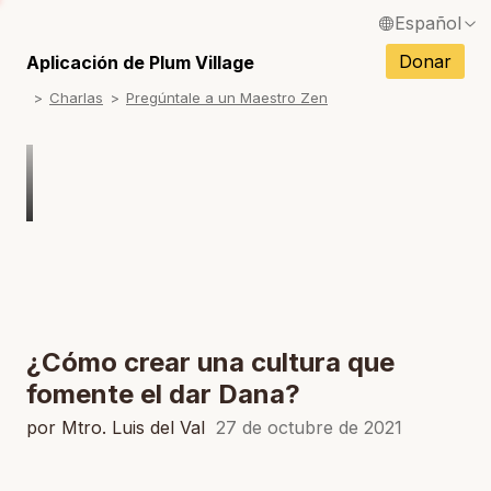
Español
S
English / Inglés
Donar
Aplicación de Plum Village
S
Charlas
Pregúntale a un Maestro Zen
Français / Francés
S
Deutsch / Alemán
S
Italiano / Italiano
S
Português / Portugués
S
Tiếng Việt / Vietnamita
S
ภาษาไทย / Tailandés
¿Cómo crear una cultura que
fomente el dar Dana?
por Mtro. Luis del Val
27 de octubre de 2021