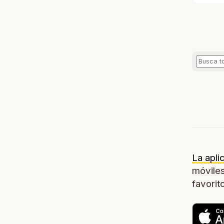
La apli
móviles
favorit