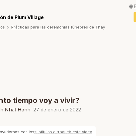
English / Inglés
ón de Plum Village
sos
Prácticas para las ceremonias fúnebres de Thay
Français / Fra
Deutsch / Ale
Italiano / Italia
Português / Po
Tiếng Việt / Vi
ภาษาไทย / Tail
to tiempo voy a vivir?
ch Nhat Hanh
27 de enero de 2022
ayudarnos con los
subtítulos o traducir este video