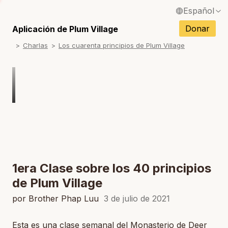
Español
English / Inglés
Donar
Aplicación de Plum Village
S
Charlas
Los cuarenta principios de Plum Village
Français / Francés
S
Deutsch / Alemán
S
Italiano / Italiano
Português / Portugués
S
Tiếng Việt / Vietnamita
S
ภาษาไทย / Tailandés
1era Clase sobre los 40 principios
de Plum Village
por Brother Phap Luu
3 de julio de 2021
Esta es una clase semanal del Monasterio de Deer