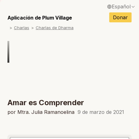
Español
S
English / Inglés
Donar
Aplicación de Plum Village
S
Charlas
Charlas de Dharma
Français / Francés
S
Deutsch / Alemán
S
Italiano / Italiano
S
Português / Portugués
S
Tiếng Việt / Vietnamita
S
ภาษาไทย / Tailandés
Amar es Comprender
por Mtra. Julia Ramanoelina
9 de marzo de 2021