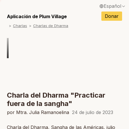
Español
S
English / Inglés
Donar
Aplicación de Plum Village
S
Charlas
Charlas de Dharma
Français / Francés
S
Deutsch / Alemán
S
Italiano / Italiano
S
Português / Portugués
S
Tiếng Việt / Vietnamita
S
ภาษาไทย / Tailandés
Charla del Dharma "Practicar
fuera de la sangha"
por Mtra. Julia Ramanoelina
24 de julio de 2023
Charla del Dharma, Sangha de las Américas, julio