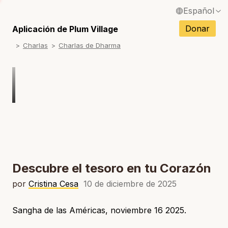
Español
S
English / Inglés
Donar
Aplicación de Plum Village
S
Charlas
Charlas de Dharma
Français / Francés
S
Deutsch / Alemán
S
Italiano / Italiano
S
Português / Portugués
S
Tiếng Việt / Vietnamita
S
ภาษาไทย / Tailandés
Descubre el tesoro en tu Corazón
por
Cristina Cesa
10 de diciembre de 2025
Sangha de las Américas, noviembre 16 2025.