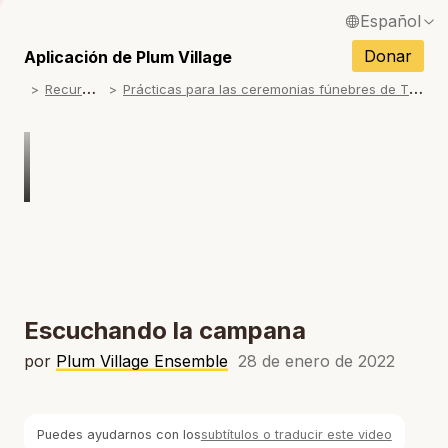
Español
S
English / Inglés
Donar
Aplicación de Plum Village
S
R
ecursos
P
rácticas para las ceremonias fúnebres de Thay
Français / Francés
S
Deutsch / Alemán
S
Italiano / Italiano
Português / Portugués
S
Tiếng Việt / Vietnamita
S
ภาษาไทย / Tailandés
Escuchando la campana
por
Plum Village Ensemble
28 de enero de 2022
Puedes ayudarnos con los
subtítulos o traducir este video