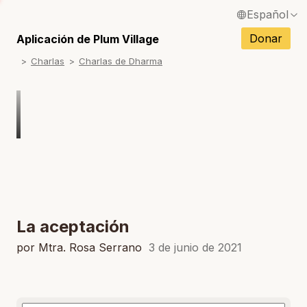
Español
S
English / Inglés
Donar
Aplicación de Plum Village
S
Charlas
Charlas de Dharma
Français / Francés
S
Deutsch / Alemán
S
Italiano / Italiano
S
Português / Portugués
S
Tiếng Việt / Vietnamita
S
ภาษาไทย / Tailandés
La aceptación
por Mtra. Rosa Serrano
3 de junio de 2021