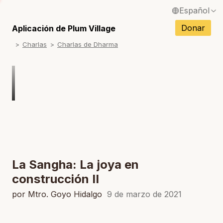
Español
S
English / Inglés
Donar
Aplicación de Plum Village
S
Charlas
Charlas de Dharma
Français / Francés
S
Deutsch / Alemán
S
Italiano / Italiano
S
Português / Portugués
S
Tiếng Việt / Vietnamita
S
ภาษาไทย / Tailandés
La Sangha: La joya en
construcción II
por Mtro. Goyo Hidalgo
9 de marzo de 2021