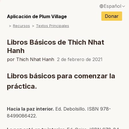
Español
S
English / Inglés
Donar
Aplicación de Plum Village
S
Recursos
Textos Principales
Français / Francés
S
Deutsch / Alemán
Libros Básicos de Thich Nhat
S
Hanh
Italiano / Italiano
S
por Thich Nhat Hanh
2 de febrero de 2021
Português / Portugués
S
Tiếng Việt / Vietnamita
Libros básicos para comenzar la
S
ภาษาไทย / Tailandés
práctica.
Hacia la paz interior.
Ed. Debolsillo. ISBN 978-
8499086422.