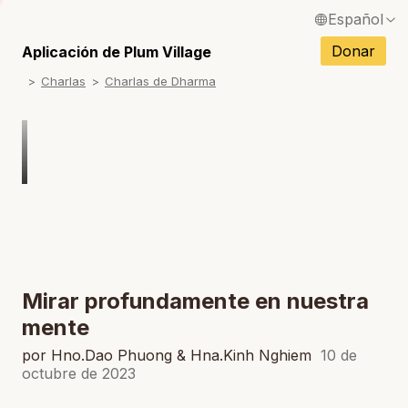
Español
S
English / Inglés
Donar
Aplicación de Plum Village
S
Charlas
Charlas de Dharma
Français / Francés
S
Deutsch / Alemán
S
Italiano / Italiano
S
Português / Portugués
S
Tiếng Việt / Vietnamita
S
ภาษาไทย / Tailandés
Mirar profundamente en nuestra
mente
por Hno.Dao Phuong & Hna.Kinh Nghiem
10 de
octubre de 2023