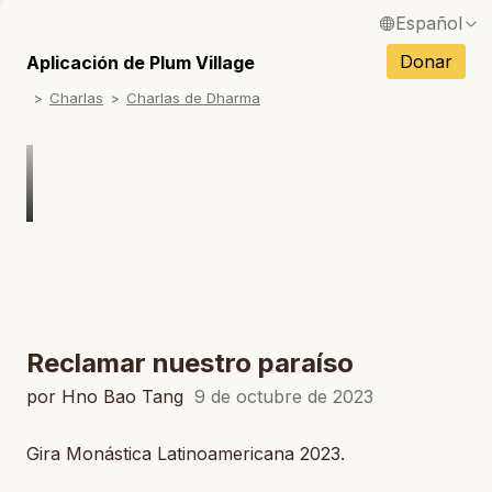
Español
S
English / Inglés
Donar
Aplicación de Plum Village
S
Charlas
Charlas de Dharma
Français / Francés
S
Deutsch / Alemán
S
Italiano / Italiano
S
Português / Portugués
S
Tiếng Việt / Vietnamita
S
ภาษาไทย / Tailandés
Reclamar nuestro paraíso
por Hno Bao Tang
9 de octubre de 2023
Gira Monástica Latinoamericana 2023.