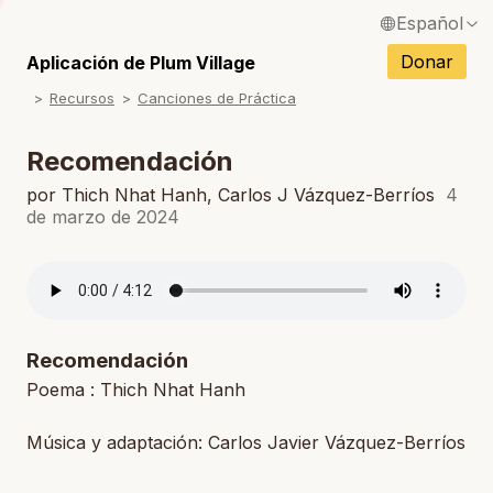
Español
S
English / Inglés
Donar
Aplicación de Plum Village
S
Recursos
Canciones de Práctica
Français / Francés
S
Deutsch / Alemán
Recomendación
S
Italiano / Italiano
por Thich Nhat Hanh, Carlos J Vázquez-Berríos
4
de marzo de 2024
S
Português / Portugués
S
Tiếng Việt / Vietnamita
S
ภาษาไทย / Tailandés
Recomendación
Poema : Thich Nhat Hanh
Música y adaptación: Carlos Javier Vázquez-Berríos