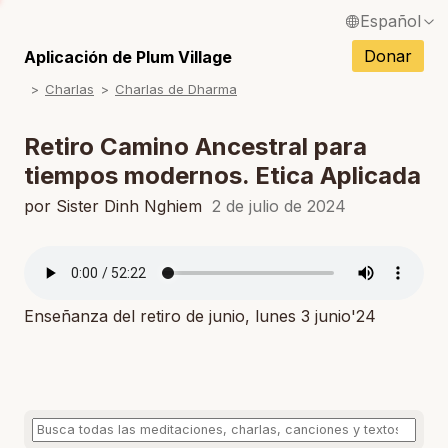
Español
S
English / Inglés
Donar
Aplicación de Plum Village
S
Charlas
Charlas de Dharma
Français / Francés
S
Deutsch / Alemán
Retiro Camino Ancestral para
S
tiempos modernos. Etica Aplicada
Italiano / Italiano
S
por Sister Dinh Nghiem
2 de julio de 2024
Português / Portugués
S
Tiếng Việt / Vietnamita
S
ภาษาไทย / Tailandés
Enseñanza del retiro de junio, lunes 3 junio'24