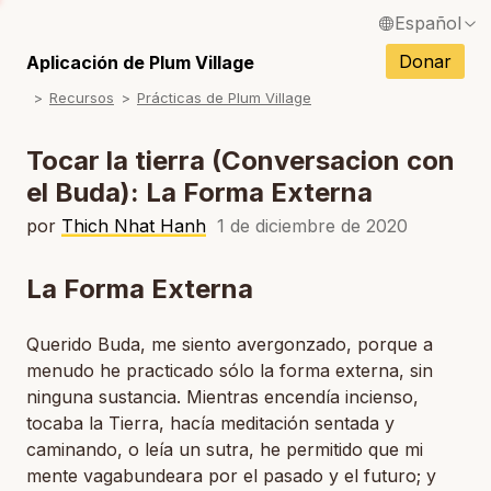
Español
S
English / Inglés
Donar
Aplicación de Plum Village
S
Recursos
Prácticas de Plum Village
Français / Francés
S
Deutsch / Alemán
Tocar la tierra (Conversacion con
S
el Buda): La Forma Externa
Italiano / Italiano
S
por
Thich Nhat Hanh
1 de diciembre de 2020
Português / Portugués
S
Tiếng Việt / Vietnamita
La Forma Externa
S
ภาษาไทย / Tailandés
Querido Buda, me siento avergonzado, porque a
menudo he practicado sólo la forma externa, sin
ninguna sustancia. Mientras encendía incienso,
tocaba la Tierra, hacía meditación sentada y
caminando, o leía un sutra, he permitido que mi
mente vagabundeara por el pasado y el futuro; y