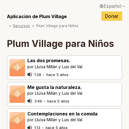
Español
S
English / Inglés
Donar
Aplicación de Plum Village
S
Recursos
Plum Village para Niños
Français / Francés
S
Deutsch / Alemán
Plum Village para Niños
S
Italiano / Italiano
S
Las dos promesas.
Português / Portugués
por Lluïsa Millán y Luis del Val
S
Tiếng Việt / Vietnamita
1:28
•
hace 5 años
S
ภาษาไทย / Tailandés
Me gusta la naturaleza.
por Lluïsa Millán y Luis del Val
3:49
•
hace 5 años
Contemplaciones en la comida
por Lluïsa Millán y Luis del Val
1:13
•
hace 5 años