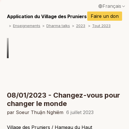
Français
P
English / Anglais
Faire un don
Application du Village des Pruniers
P
Enseignements
Dharma talks
2023
Tout 2023
Español / Espagnol
P
Deutsch / Allemand
P
Italiano / Italien
P
Português / Portugais
P
Tiếng Việt / Vietnamien
P
ภาษาไทย / Thaï
08/01/2023 - Changez-vous pour
changer le monde
par Soeur Thuận Nghiêm
6 juillet 2023
Village des Pruniers / Hameau du Haut