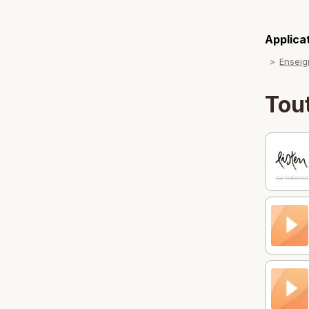
Applicat
Ensei
Tou