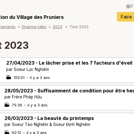
F
English / Angla
Faire
ion du Village des Pruniers
gnements
Dharma talks
2023
Tout 2023
Español / Espa
Deutsch / Alle
t 2023
Italiano / Italien
27/04/2023 - Le lâcher prise et les 7 facteurs d'éveil
Português / Po
par Soeur Lực Nghiêm
Tiếng Việt / Vi
105:01
•
il y a 3 ans
ภาษาไทย / Tha
28/05/2023 - Suffisamment de condition pour être he
par Frère Pháp Hữu
75:36
•
il y a 3 ans
26/03/2023 - La beauté du printemps
par Soeur Tảo Nghiêm & Soeur Định Nghiêm
92:12
•
il y a 3 ans