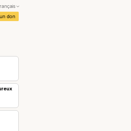
rançais
Pas de correspondance exacte — une boîte de dia
is
 un don
Pas de correspondance exacte — une boîte de dia
gnol
Pas de correspondance exacte — une boîte de dia
mand
Pas de correspondance exacte — une boîte de dia
Pas de correspondance exacte — une boîte de dia
rtugais
Pas de correspondance exacte — une boîte de dia
etnamien
Pas de correspondance exacte — une boîte de dia
ï
ureux