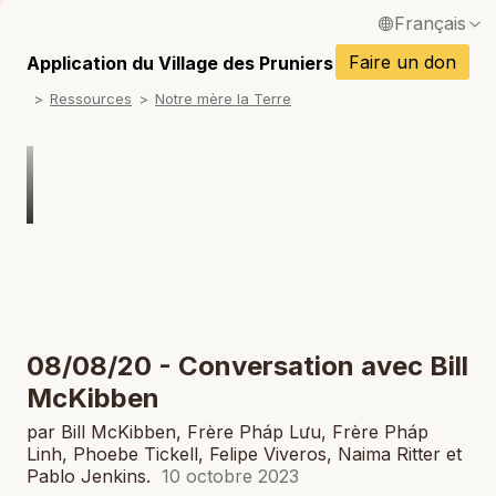
Français
P
English / Anglais
Faire un don
Application du Village des Pruniers
P
Ressources
Notre mère la Terre
Español / Espagnol
P
Deutsch / Allemand
P
Italiano / Italien
P
Português / Portugais
P
Tiếng Việt / Vietnamien
P
ภาษาไทย / Thaï
08/08/20 - Conversation avec Bill
McKibben
par Bill McKibben, Frère Pháp Lưu, Frère Pháp
Linh, Phoebe Tickell, Felipe Viveros, Naima Ritter et
Pablo Jenkins.
10 octobre 2023