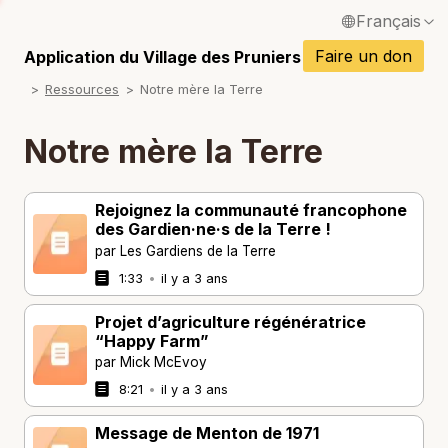
Français
P
English / Anglais
Faire un don
Application du Village des Pruniers
P
Ressources
Notre mère la Terre
Español / Espagnol
P
Deutsch / Allemand
Notre mère la Terre
P
Italiano / Italien
P
Rejoignez la communauté francophone
Português / Portugais
des Gardien·ne·s de la Terre !
P
par Les Gardiens de la Terre
Tiếng Việt / Vietnamien
1:33
•
il y a 3 ans
P
ภาษาไทย / Thaï
Projet d’agriculture régénératrice
“Happy Farm”
par Mick McEvoy
8:21
•
il y a 3 ans
Message de Menton de 1971