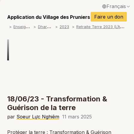
Français
P
English / Anglais
Faire un don
Application du Village des Pruniers
P
E
nseignements
D
harma talks
R
etraite Terre 2023 (L’Amour est liberté)
2023
Español / Espagnol
P
Deutsch / Allemand
P
Italiano / Italien
P
Português / Portugais
P
Tiếng Việt / Vietnamien
P
ภาษาไทย / Thaï
18/06/23 - Transformation &
Guérison de la terre
par
Soeur Lực Nghiêm
11 mars 2025
Protéger la terre : Transformation & Guérison