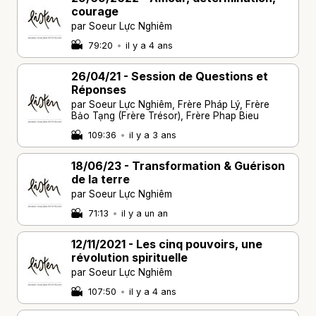
courage
par Soeur Lực Nghiêm
79:20
•
il y a 4 ans
26/04/21 - Session de Questions et
Réponses
par Soeur Lực Nghiêm, Frère Pháp Lý, Frère
Bảo Tạng (Frère Trésor), Frère Phap Bieu
109:36
•
il y a 3 ans
18/06/23 - Transformation & Guérison
de la terre
par Soeur Lực Nghiêm
71:13
•
il y a un an
12/11/2021 - Les cinq pouvoirs, une
révolution spirituelle
par Soeur Lực Nghiêm
107:50
•
il y a 4 ans