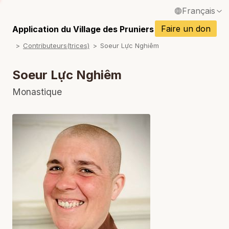
Français
English / Anglais
Faire un don
Application du Village des Pruniers
P
Contributeurs(trices)
Soeur Lực Nghiêm
Español / Espagnol
P
Deutsch / Allemand
Soeur Lực Nghiêm
P
Italiano / Italien
Monastique
P
Português / Portugais
P
Tiếng Việt / Vietnamien
P
ภาษาไทย / Thaï