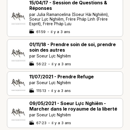
15/04/17 - Session de Questions &
Réponses
par Julia Ramanoelina (Soeur Hài Nghiêm),
Soeur Lực Nghiêm, Frère Pháp Linh (Frère
Esprit), Frère Pháp Lưu
61:59
•
il y a 3 ans
01/11/18 - Prendre soin de soi, prendre
soin des autres
par Soeur Lực Nghiêm
56:22
•
il y a 3 ans
11/07/2021 - Prendre Refuge
par Soeur Lực Nghiêm
115:13
•
il y a 3 ans
09/05/2021 - Soeur Lực Nghiêm -
Marcher dans le royaume de la liberté
par Soeur Lực Nghiêm
67:23
•
il y a 3 ans