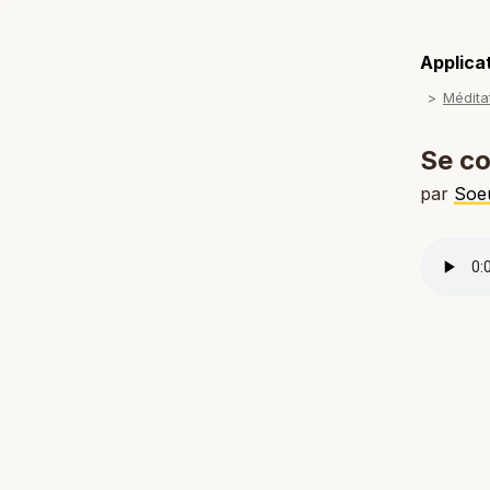
Applicat
Médita
Se co
par
Soe