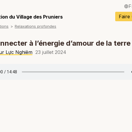
F
English / Angla
Faire
ion du Village des Pruniers
tions
Relaxations profondes
Español / Espa
Deutsch / Alle
nnecter à l’énergie d’amour de la terr
Italiano / Italien
ur Lực Nghiêm
23 juillet 2024
Português / Po
Tiếng Việt / Vi
ภาษาไทย / Tha