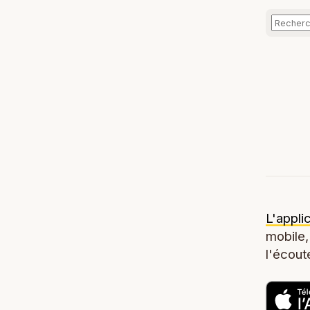
L'appli
mobile,
l'écoute