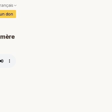
rançais
Pas de correspondance exacte — une boîte de dia
is
 un don
Pas de correspondance exacte — une boîte de dia
gnol
Pas de correspondance exacte — une boîte de dia
mand
e mère
Pas de correspondance exacte — une boîte de dia
Pas de correspondance exacte — une boîte de dia
rtugais
Pas de correspondance exacte — une boîte de dia
etnamien
Pas de correspondance exacte — une boîte de dia
ï