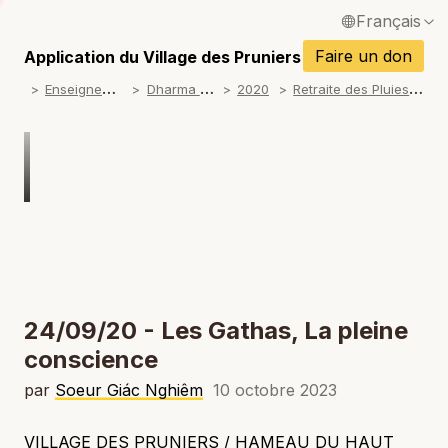
Français
P
English / Anglais
Faire un don
Application du Village des Pruniers
P
E
nseignements
D
harma talks
R
etraite des Pluies 2020
2020
Español / Espagnol
P
Deutsch / Allemand
P
Italiano / Italien
P
Português / Portugais
P
Tiếng Việt / Vietnamien
P
ภาษาไทย / Thaï
24/09/20 - Les Gathas, La pleine
conscience
par
Soeur Giác Nghiêm
10 octobre 2023
VILLAGE DES PRUNIERS / HAMEAU DU HAUT