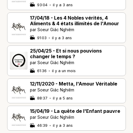
93:04
•
il y a 3 ans
17/04/18 - Les 4 Nobles vérités, 4
Aliments & 4 états illimités de l'Amour
par Soeur Giác Nghiêm
91:03
•
il y a 3 ans
25/04/25 - Et si nous pouvions
changer le temps ?
par Soeur Giác Nghiêm
61:36
•
il y a un mois
12/11/2020 - Metta, l'Amour Véritable
par Soeur Giác Nghiêm
88:37
•
il y a 5 ans
15/04/19 - La quête de l'Enfant pauvre
par Soeur Giác Nghiêm
46:39
•
il y a 3 ans