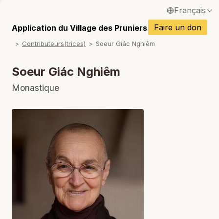
Français
P
English / Anglais
Faire un don
Application du Village des Pruniers
P
Contributeurs(trices)
Soeur Giác Nghiêm
Español / Espagnol
P
Deutsch / Allemand
Soeur Giác Nghiêm
P
Italiano / Italien
Monastique
P
Português / Portugais
P
Tiếng Việt / Vietnamien
P
ภาษาไทย / Thaï