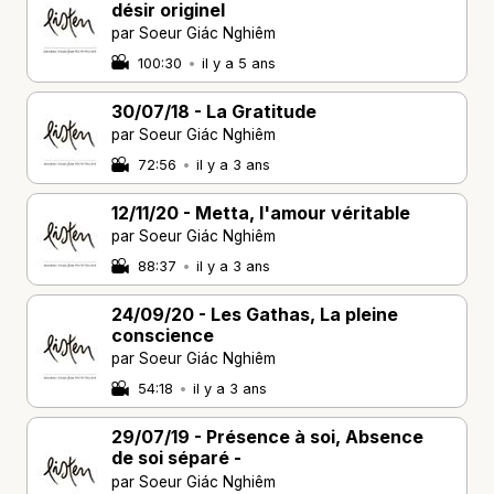
désir originel
par Soeur Giác Nghiêm
100:30
•
il y a 5 ans
30/07/18 - La Gratitude
par Soeur Giác Nghiêm
72:56
•
il y a 3 ans
12/11/20 - Metta, l'amour véritable
par Soeur Giác Nghiêm
88:37
•
il y a 3 ans
24/09/20 - Les Gathas, La pleine
conscience
par Soeur Giác Nghiêm
54:18
•
il y a 3 ans
29/07/19 - Présence à soi, Absence
de soi séparé -
par Soeur Giác Nghiêm