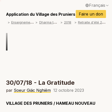
Français
P
English / Anglais
Faire un don
Application du Village des Pruniers
P
E
nseignements
D
harma talks
R
etraite d'été 2018
2018
Español / Espagnol
P
Deutsch / Allemand
P
Italiano / Italien
P
Português / Portugais
P
Tiếng Việt / Vietnamien
P
ภาษาไทย / Thaï
30/07/18 - La Gratitude
par
Soeur Giác Nghiêm
12 octobre 2023
VILLAGE DES PRUNIERS / HAMEAU NOUVEAU