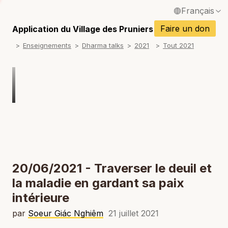
Français
P
English / Anglais
Faire un don
Application du Village des Pruniers
P
Enseignements
Dharma talks
2021
Tout 2021
Español / Espagnol
P
Deutsch / Allemand
P
Italiano / Italien
P
Português / Portugais
P
Tiếng Việt / Vietnamien
P
ภาษาไทย / Thaï
20/06/2021 - Traverser le deuil et
la maladie en gardant sa paix
intérieure
par
Soeur Giác Nghiêm
21 juillet 2021