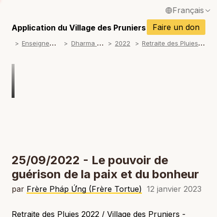
Français
P
English / Anglais
Faire un don
Application du Village des Pruniers
P
E
nseignements
D
harma talks
R
etraite des Pluies 2022
2022
Español / Espagnol
P
Deutsch / Allemand
P
Italiano / Italien
P
Português / Portugais
P
Tiếng Việt / Vietnamien
P
ภาษาไทย / Thaï
25/09/2022 - Le pouvoir de
guérison de la paix et du bonheur
par
Frère Pháp Ứng (Frère Tortue)
12 janvier 2023
Retraite des Pluies 2022 / Village des Pruniers -